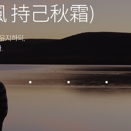
風 持己秋霜)
유지하되,
.