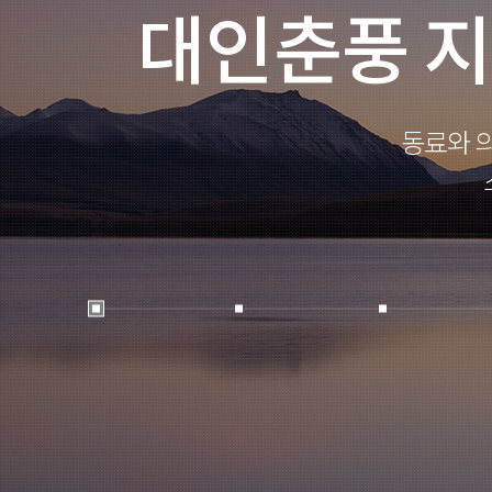
대인춘풍 
동료와 