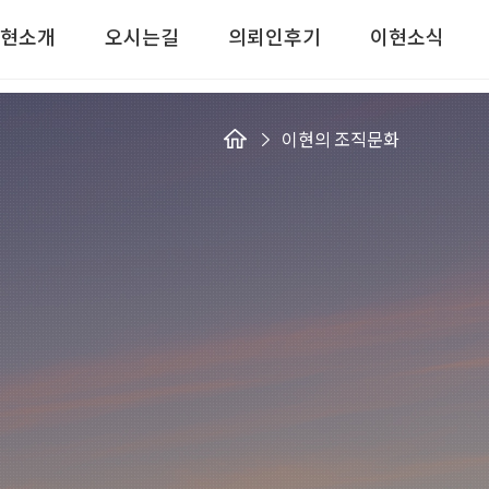
현소개
오시는길
의뢰인후기
이현소식
이현의 조직문화