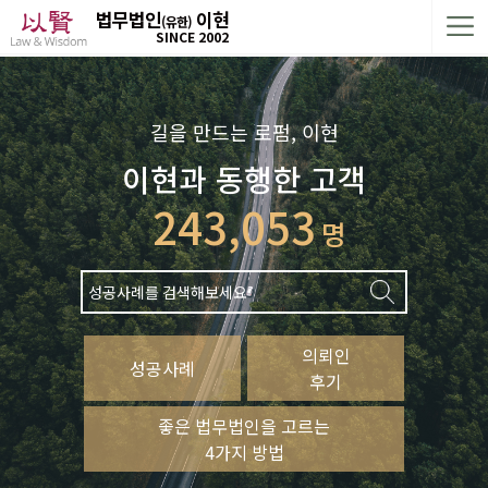
법무법인
이현
(유한)
SINCE 2002
길을 만드는 로펌, 이현
이현과 동행한 고객
243,053
명
의뢰인
성공사례
후기
좋은 법무법인을 고르는
4가지 방법