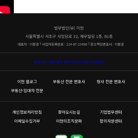
법무법인(유) 이현
서울특별시 서초구 사임당로 32, 재우빌딩 1층, B1층
대표자 : 이환권
사업자등록번호 : 214-87-23490
광고책임변호사 : 이환권
법무법인 이현 공식 웹사이트(리뉴얼) 바로가기
이현 블로그
부동산 전문 변호사
형사 전문 변호사
부동산·임대차 전문
개인정보처리방침
찾아오시는길
기업법무센터
이메일수집거부
이현의조직문화
합의자문센터