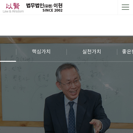
법무법인
이현
(유한)
SINCE 2002
전
핵심가치
실천가치
좋은