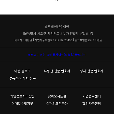
법무법인(유) 이현
서울특별시 서초구 사임당로 32, 재우빌딩 1층, B1층
대표자 : 이환권
사업자등록번호 : 214-87-23490
광고책임변호사 : 이환권
법무법인 이현 공식 웹사이트(리뉴얼) 바로가기
이현 블로그
부동산 전문 변호사
형사 전문 변호사
부동산·임대차 전문
개인정보처리방침
찾아오시는길
기업법무센터
이메일수집거부
이현의조직문화
합의자문센터