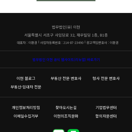
법무법인(유) 이현
서울특별시 서초구 사임당로 32, 재우빌딩 1층, B1층
대표자 : 이환권
사업자등록번호 : 214-87-23490
광고책임변호사 : 이환권
법무법인 이현 공식 웹사이트(리뉴얼) 바로가기
이현 블로그
부동산 전문 변호사
형사 전문 변호사
부동산·임대차 전문
개인정보처리방침
찾아오시는길
기업법무센터
이메일수집거부
이현의조직문화
합의자문센터