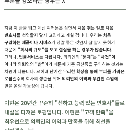
부분을 강조하는 경우는 X
지금 이 글을 읽고 계신 여러분은 살면서
처음 겪는 일로 처음
변호사를 선임할지
말지 고민하고 계실 겁니다. 우리는
처음
구입하는 제품이나 서비스
가 정말 좋은 것인지 잘 알지 못하기
때문에
"회사의 규모"를 보고 결심을 하는 경우가 많습니다.
그러나,
법률서비스는 다릅니다.
의뢰인의 "문제"는
"사건"이
아니라 의뢰인의 "삶"
이기 때문에 기존 공산품을 구입하는 것과는
차원이 다릅니다. 오히려
단기간 무리한 확장을 통해 부피를 키워온
로펌
일수록 회사의 생존을 위해
의뢰인의 이익과 무관한 수임
에
열을 올릴 가능성이 큽니다.
이현은
20년간
꾸준히
"선하고 능력 있는 변호사"
들로
내실을 다져온 로펌입니다. 이현은
"고객 만족"을
최우선
으로 의뢰인의 이익과 만족을 위해 최선을