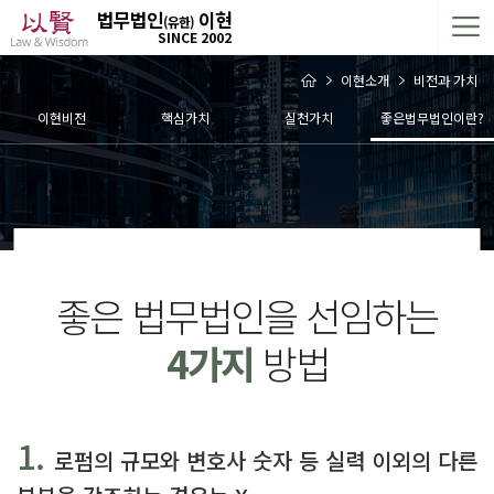
법무법인
이현
(유한)
SINCE 2002
이현소개
비전과 가치
이현비전
핵심가치
실천가치
좋은법무법인이란?
좋은 법무법인을 선임하는
4가지
방법
1.
로펌의 규모와 변호사 숫자 등 실력 이외의 다른