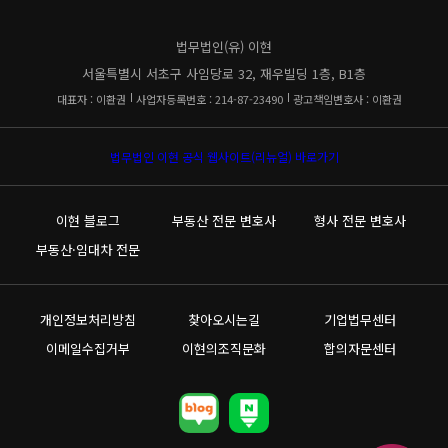
법무법인(유) 이현
서울특별시 서초구 사임당로 32, 재우빌딩 1층, B1층
대표자 : 이환권
사업자등록번호 : 214-87-23490
광고책임변호사 : 이환권
법무법인 이현 공식 웹사이트(리뉴얼) 바로가기
이현 블로그
부동산 전문 변호사
형사 전문 변호사
부동산·임대차 전문
개인정보처리방침
찾아오시는길
기업법무센터
이메일수집거부
이현의조직문화
합의자문센터