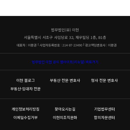
법무법인(유) 이현
서울특별시 서초구 사임당로 32, 재우빌딩 1층, B1층
대표자 : 이환권
사업자등록번호 : 214-87-23490
광고책임변호사 : 이환권
법무법인 이현 공식 웹사이트(리뉴얼) 바로가기
이현 블로그
부동산 전문 변호사
형사 전문 변호사
부동산·임대차 전문
개인정보처리방침
찾아오시는길
기업법무센터
이메일수집거부
이현의조직문화
합의자문센터